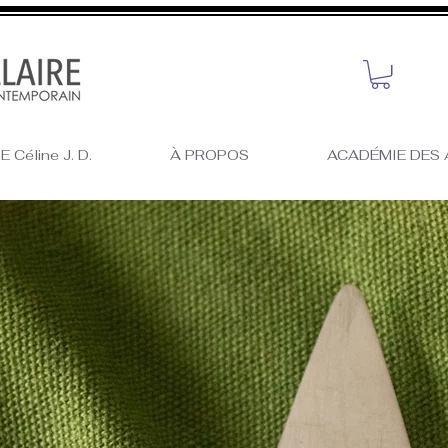
 Céline J. D.
À PROPOS
ACADÉMIE DES 