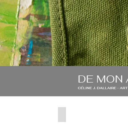
DE MON 
CÉLINE J. DALLAIRE - A
INTRODUCTION À LA COULEU
Un
atelier