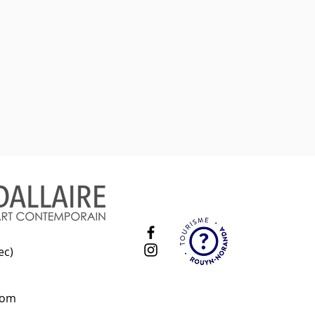
ec)
com