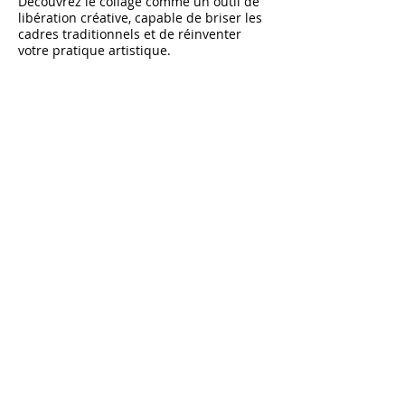
Découvrez le collage comme un outil de
libération créative, capable de briser les
cadres traditionnels et de réinventer
votre pratique artistique.
Cet atelier vous invite à explorer les
possibilités infinies du découpage, de
l’assemblage et du mélange des matières,
des images et des textures. Apprenez à
fusionner des éléments hétéroclites pour
créer des univers visuels uniques,
poétiques ou engagés, où le hasard
rencontre l’intention.
Que vous travailliez sur papier, sur toile
ou en numérique, vous expérimenterez
comment le collage encourage l’audace,
stimule l’intuition et permet de raconter
des histoires autrement. Idéal pour
débloquer votre imaginaire, questionner
les codes et créer sans contraintes.