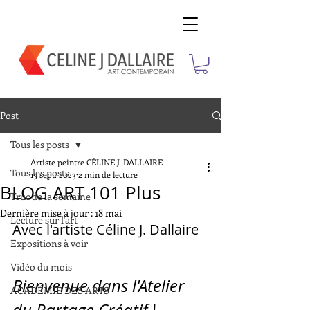
Post
Tous les posts
Artiste peintre CÉLINE J. DALLAIRE
Tous les posts
15 sept. 2023
2 min de lecture
BLOG ART 101 Plus
Truc de la semaine
Dernière mise à jour :
18 mai
Lecture sur l'art
Avec l'artiste Céline J. Dallaire
Expositions à voir
Vidéo du mois
Bienvenue dans l'Atelier 
ACADÉMIE DES ARTS