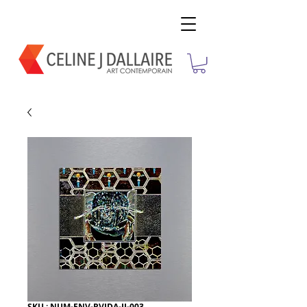
SKU : NUM-ENV-RVIDA-II-003