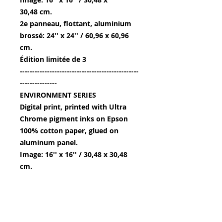
30,48 cm.
2e panneau, flottant, aluminium
brossé: 24'' x 24'' / 60,96 x 60,96
cm.
Édition limitée de 3
------------------------------------------------
---------------
ENVIRONMENT SERIES
Digital print, printed with Ultra
Chrome pigment inks on Epson
100% cotton paper, glued on
aluminum panel.
Image: 16'' x 16'' / 30,48 x 30,48
cm.
2nd panel, floating, brushed
aluminum: 24'' x 24'' / 60,96 x
60,96 cm.
Limited edition of 3