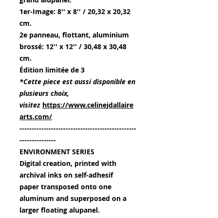
1er-Image: 8'' x 8'' / 20,32 x 20,32
cm.
2e panneau, flottant, aluminium
brossé: 12'' x 12'' / 30,48 x 30,48
cm.
Édition limitée de 3
*Cette piece est aussi disponible en
plusieurs choix,
visitez
https://www.celinejdallaire
arts.com/
------------------------------------------------
---------------
ENVIRONMENT SERIES
Digital creation, printed with
archival inks on self-adhesif
paper transposed onto one
aluminum and superposed on a
larger floating alupanel.