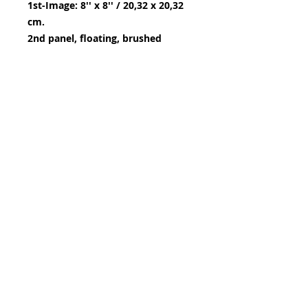
1st-Image: 8'' x 8'' / 20,32 x 20,32
cm.
2nd panel, floating, brushed
aluminum: 12'' x 12'' / 30,48 x
30,48 cm.
Limited edition of 3
*This piece is also available in
many
more choices,
visit
https://www.celinejdallairearts
.com/
140, 8e Rue
Rouyn-Noranda (Québec)
Canada J9X 2A6
819 768-2916
celinejdallaire@gmail.com
Crédits photos: Yves Bouchard