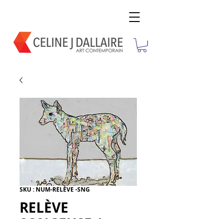
SKU : NUM-RELÈVE -SNG
RELÈVE