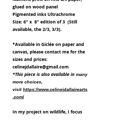
glued on wood panel
Pigmented inks Ultrachrome
Size: 6" x 8" edition of 3 (Still
available, the 2/3, 3/3).
*Available in Giclée on paper and
canvas, please contact me for the
sizes and prices:
celinejdallaire@gmail.com
*This piece is also available in
many
more choices,
visit
https://www.celinejdallairearts
.com/
In my project on wildlife, I focus
on the fragility of North American
wildlife by exploring traditional
painting techniques with